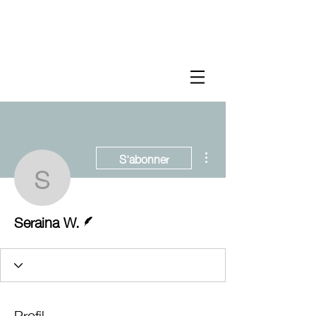
Plus d'actions
S'abonner
Seraina W.
Écrivain
Seraina W.
Profil