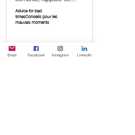
Advice for bad
timesConseils pour les
mauvais moments
3
0
Email
Facebook
Instagram
LinkedIn
Newsletter
O
Language
*
b
DE
l
FR